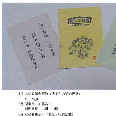
2月
六商協議会解散（西友との契約破棄）
48・49期
5月
理事長 加藤浩一
副理事長 山田・山崎
6月
定款変更認可（地区・役員定数）