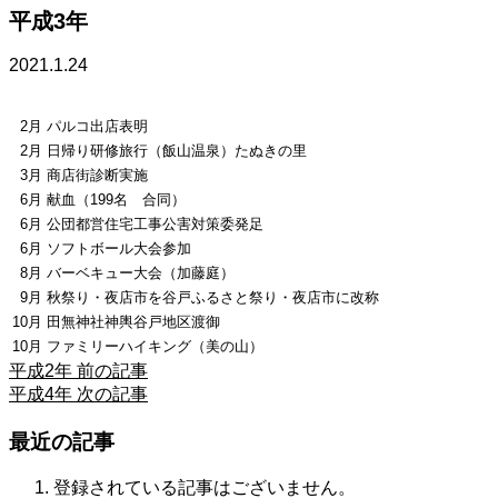
平成3年
2021.1.24
2月
パルコ出店表明
2月
日帰り研修旅行（飯山温泉）たぬきの里
3月
商店街診断実施
6月
献血（199名 合同）
6月
公団都営住宅工事公害対策委発足
6月
ソフトボール大会参加
8月
バーベキュー大会（加藤庭）
9月
秋祭り・夜店市を谷戸ふるさと祭り・夜店市に改称
10月
田無神社神輿谷戸地区渡御
10月
ファミリーハイキング（美の山）
平成2年
前の記事
平成4年
次の記事
最近の記事
登録されている記事はございません。