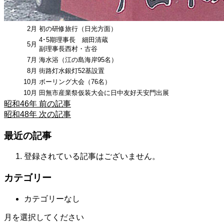
2月
初の研修旅行（日光方面）
4･5期理事長 細田清蔵
5月
副理事長西村・古谷
7月
海水浴（江の島海岸95名）
8月
街路灯水銀灯52基設置
10月
ボーリング大会（76名）
10月
田無市産業祭仮装大会に日中友好天安門出展
昭和46年
前の記事
昭和48年
次の記事
最近の記事
登録されている記事はございません。
カテゴリー
カテゴリーなし
月を選択してください