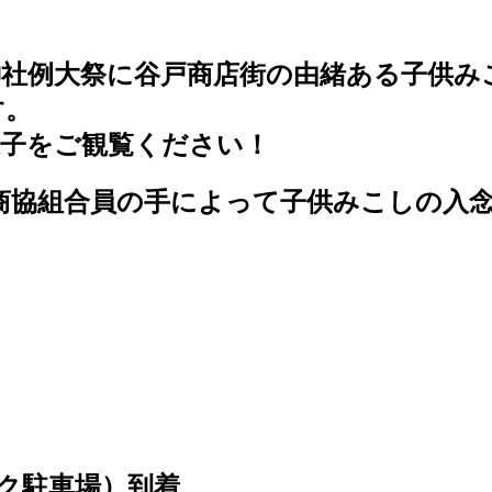
無神社例大祭に谷戸商店街の由緒ある子供
す。
様子をご観覧ください！
商協組合員の手によって子供みこしの入
ーク駐車場）到着