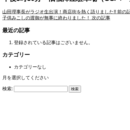
山田理事長がラジオ生出演！商店街を熱く語りました!!
前の
子供みこしの渡御が無事に終わりました！
次の記事
最近の記事
登録されている記事はございません。
カテゴリー
カテゴリーなし
月を選択してください
検索:
街ごと家族―谷戸商店街
谷戸商店街へようこそ
谷戸商店街の歴史
街ごと家族