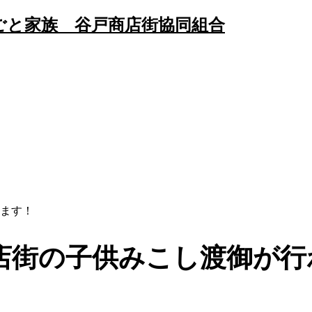
ます！
店街の子供みこし渡御が行