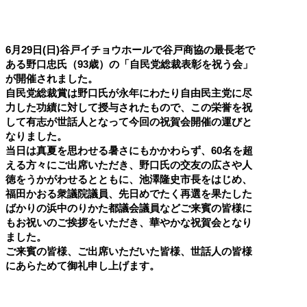
6月29日(日)谷戸イチョウホールで谷戸商協の最長老で
ある野口忠氏（93歳）の「自民党総裁表彰を祝う会」
が開催されました。
自民党総裁賞は野口氏が永年にわたり自由民主党に尽
力した功績に対して授与されたもので、この栄誉を祝
して有志が世話人となって今回の祝賀会開催の運びと
なりました。
当日は真夏を思わせる暑さにもかかわらず、60名を超
える方々にご出席いただき、野口氏の交友の広さや人
徳をうかがわせるとともに、池澤隆史市長をはじめ、
福田かおる衆議院議員、先日めでたく再選を果たした
ばかりの浜中のりかた都議会議員などご来賓の皆様に
もお祝いのご挨拶をいただき、華やかな祝賀会となり
ました。
ご来賓の皆様、ご出席いただいた皆様、世話人の皆様
にあらためて御礼申し上げます。