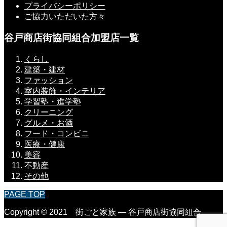
プライバシーポリシー
ご協力いただいた方々
谷戸商店街協同組合加盟店一覧
くらし
建築・建材
ファッション
室内装飾・インテリア
学習塾・進学塾
クリーニング
グルメ・お酒
フード・コンビニ
医療・健康
美容
不動産
その他
PAGE TOP
Copyright © 2021 街ごと家族 ― 谷戸商店街協同組合