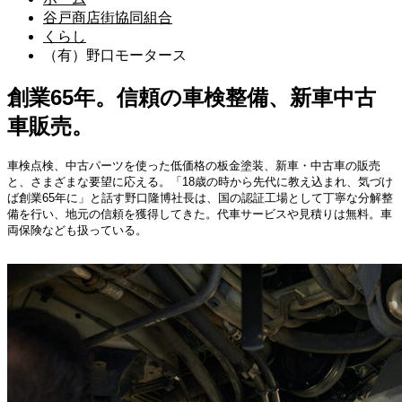
谷戸商店街協同組合
くらし
（有）野口モータース
創業65年。信頼の車検整備、新車中古
車販売。
車検点検、中古パーツを使った低価格の板金塗装、新車・中古車の販売
と、さまざまな要望に応える。「18歳の時から先代に教え込まれ、気づけ
ば創業65年に」と話す野口隆博社長は、国の認証工場として丁寧な分解整
備を行い、地元の信頼を獲得してきた。代車サービスや見積りは無料。車
両保険なども扱っている。