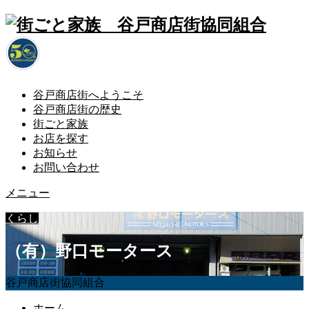
谷戸商店街へようこそ
谷戸商店街の歴史
街ごと家族
お店を探す
お知らせ
お問い合わせ
メニュー
くらし
（有）野口モータース
谷戸商店街協同組合
ホーム