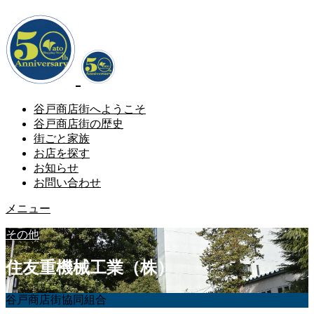
谷戸商店街へようこそ
谷戸商店街の歴史
街ごと家族
お店を探す
お知らせ
お問い合わせ
メニュー
その他
住友重機械工業（株）
谷戸商店街協同組合