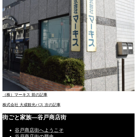
（株）マーキス
前の記事
株式会社 大成観光バス
次の記事
街ごと家族―谷戸商店街
谷戸商店街へようこそ
谷戸商店街の歴史