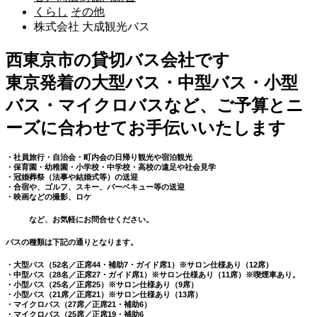
くらし
その他
株式会社 大成観光バス
西東京市の貸切バス会社です
東京発着の大型バス・中型バス・小型
バス・マイクロバスなど、ご予算とニ
ーズに合わせてお手伝いいたします
・社員旅行・自治会・町内会の日帰り観光や宿泊観光
・保育園・幼稚園・小学校・中学校・高校の遠足や社会見学
・冠婚葬祭（法事や結婚式等）の送迎
・合宿や、ゴルフ、スキー、バーベキュー等の送迎
・映画などの撮影、ロケ
など、お気軽にお問合せください。
バスの種類は下記の通りとなります。
・大型バス（52名／正席44・補助7・ガイド席1）※サロン仕様あり（12席）
・中型バス（28名／正席27・ガイド席1）※サロン仕様あり（11席）※喫煙車あり。
・小型バス（25名／正席25）※サロン仕様あり（9席）
・小型バス（21席／正席21）※サロン仕様あり（13席）
・マイクロバス（27席／正席21・補助6）
・マイクロバス（25席／正席19・補助6